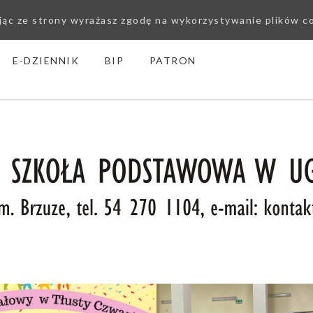
ając ze strony wyrażasz zgodę na wykorzystywanie plików c
E-DZIENNIK
BIP
PATRON