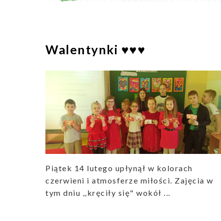
Walentynki ♥️♥️♥️
Piątek 14 lutego upłynął w kolorach
czerwieni i atmosferze miłości. Zajęcia w
tym dniu ,,kręciły się" wokół ...